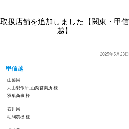
取扱店舗を追加しました【関東・甲信
越】
2025年5月23日
甲信越
山梨県
丸山製作所_山梨営業所 様
双葉商事 様
石川県
毛利農機 様